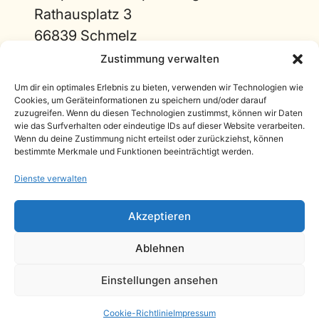
Rathausplatz 3
66839 Schmelz
Links
Zustimmung verwalten
Projektspenden
Um dir ein optimales Erlebnis zu bieten, verwenden wir Technologien wie
Cookies, um Geräteinformationen zu speichern und/oder darauf
Zimmer-Patenschaften
zuzugreifen. Wenn du diesen Technologien zustimmst, können wir Daten
wie das Surfverhalten oder eindeutige IDs auf dieser Website verarbeiten.
Freie Spende
Wenn du deine Zustimmung nicht erteilst oder zurückziehst, können
bestimmte Merkmale und Funktionen beeinträchtigt werden.
Zur Hospiz Webseite
Dienste verwalten
Akzeptieren
Ablehnen
20,00 EUR
Datenschutz
|
Impressum
Einstellungen ansehen
wurden von
Anonym
Webseite von
ONE STEP Marketing
für
Freie Spende
gespendet.
Cookie-Richtlinie
Impressum