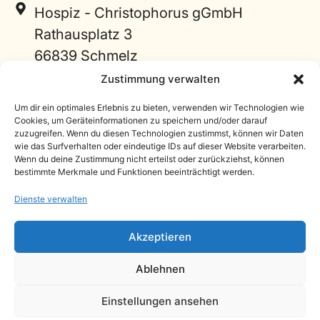
Hospiz - Christophorus gGmbH
Rathausplatz 3
66839 Schmelz
Links
Zustimmung verwalten
Projektspenden
Um dir ein optimales Erlebnis zu bieten, verwenden wir Technologien wie
Cookies, um Geräteinformationen zu speichern und/oder darauf
Zimmer-Patenschaften
zuzugreifen. Wenn du diesen Technologien zustimmst, können wir Daten
wie das Surfverhalten oder eindeutige IDs auf dieser Website verarbeiten.
Freie Spende
Wenn du deine Zustimmung nicht erteilst oder zurückziehst, können
bestimmte Merkmale und Funktionen beeinträchtigt werden.
Zur Hospiz Webseite
Dienste verwalten
Akzeptieren
Ablehnen
10,00 EUR
Datenschutz
|
Impressum
Einstellungen ansehen
wurden von
Ilse G.
Webseite von
ONE STEP Marketing
für
Freie Spende
gespendet.